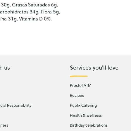
l 30g, Grasas Saturadas 6g,
arbohidratos 34g, Fibra 5g,
eína 31g, Vitamina D 0%,
h us
Services you'll love
Presto! ATM
Recipes
ial Responsibility
Publix Catering
Health & wellness
tners
Birthday celebrations