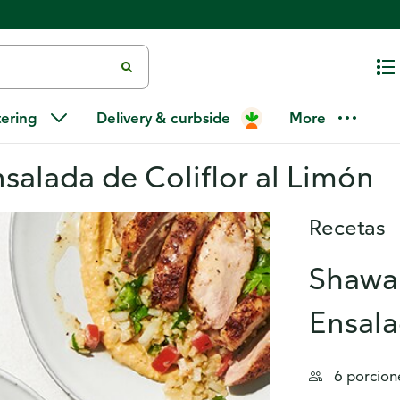
tering
Delivery & curbside
More
salada de Coliflor al Limón
Recetas
Shawa
Ensala
6 porcion