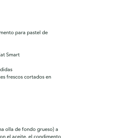
mento para pastel de
Eat Smart
ididas
tes frescos cortados en
na olla de fondo grueso) a
on el aceite, el condimento