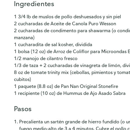
Ingredientes
1 3/4 lb de muslos de pollo deshuesados y sin piel
2 cucharadas de Aceite de Canola Puro Wesson
2 cucharadas de condimento para shawarma (o condi
manzana)
1 cucharadita de sal kosher, dividida
1 bolsa (12 oz) de Arroz de Coliflor para Microondas 
1/2 manojo de cilantro fresco
1/3 de taza + 2 cucharadas de vinagreta de limón, div
8 oz de tomate trinity mix (cebollas, pimientos y toma
cubitos)
1 paquete (8.8 oz) de Pan Nan Original Stonefire
1 recipiente (10 oz) de Hummus de Ajo Asado Sabra
Pasos
Precalienta un sartén grande de hierro fundido (o u
fuego medio-alto de 3 a 4 minutos. Cubre el pollo c