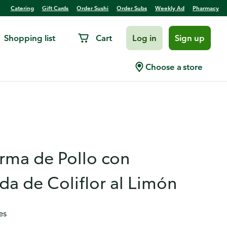
Catering
Gift Cards
Order Sushi
Order Subs
Weekly Ad
Pharmacy
Shopping list
Cart
Log in
Sign up
Choose a store
rma de Pollo con
da de Coliflor al Limón
es