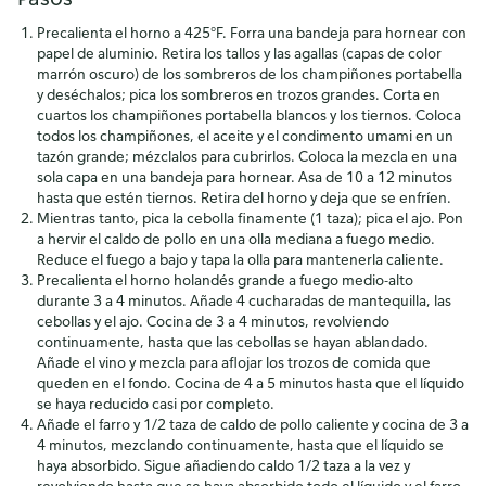
Precalienta el horno a 425°F. Forra una bandeja para hornear con
papel de aluminio. Retira los tallos y las agallas (capas de color
marrón oscuro) de los sombreros de los champiñones portabella
y deséchalos; pica los sombreros en trozos grandes. Corta en
cuartos los champiñones portabella blancos y los tiernos. Coloca
todos los champiñones, el aceite y el condimento umami en un
tazón grande; mézclalos para cubrirlos. Coloca la mezcla en una
sola capa en una bandeja para hornear. Asa de 10 a 12 minutos
hasta que estén tiernos. Retira del horno y deja que se enfríen.
Mientras tanto, pica la cebolla finamente (1 taza); pica el ajo. Pon
a hervir el caldo de pollo en una olla mediana a fuego medio.
Reduce el fuego a bajo y tapa la olla para mantenerla caliente.
Precalienta el horno holandés grande a fuego medio-alto
durante 3 a 4 minutos. Añade 4 cucharadas de mantequilla, las
cebollas y el ajo. Cocina de 3 a 4 minutos, revolviendo
continuamente, hasta que las cebollas se hayan ablandado.
Añade el vino y mezcla para aflojar los trozos de comida que
queden en el fondo. Cocina de 4 a 5 minutos hasta que el líquido
se haya reducido casi por completo.
Añade el farro y 1/2 taza de caldo de pollo caliente y cocina de 3 a
4 minutos, mezclando continuamente, hasta que el líquido se
haya absorbido. Sigue añadiendo caldo 1/2 taza a la vez y
revolviendo hasta que se haya absorbido todo el líquido y el farro