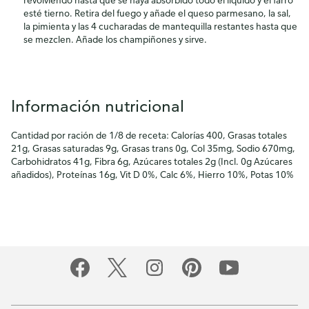
esté tierno. Retira del fuego y añade el queso parmesano, la sal,
la pimienta y las 4 cucharadas de mantequilla restantes hasta que
se mezclen. Añade los champiñones y sirve.
Información nutricional
Cantidad por ración de 1/8 de receta: Calorías 400, Grasas totales
21g, Grasas saturadas 9g, Grasas trans 0g, Col 35mg, Sodio 670mg,
Carbohidratos 41g, Fibra 6g, Azúcares totales 2g (Incl. 0g Azúcares
añadidos), Proteínas 16g, Vit D 0%, Calc 6%, Hierro 10%, Potas 10%