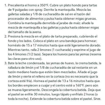
Precalienta el horno a 350°F. Cubre un plato hondo para tartas
de 9 pulgadas con spray. Derrite la mantequilla. Mezcla las
galletas saladas y 1/8 de cucharadita de sal en el tazón del
procesador de alimentos y pulsa hasta obtener migas gruesas.
Combina la mantequilla derretida al jarabe de maíz; añade la
mezcla de mantequilla a las galletas y pulsa hasta obtener migas
del tamaño de la avena.
Presiona la mezcla en el plato de tarta preparado, cubriendo el
fondo y los lados. Coloca el plato en una bandeja para hornear;
hornéalo de 15 a 17 minutos hasta que esté ligeramente dorado.
Mientras tanto, ralla 2 limones (1 cucharada) y exprime el jugo de
los 4 limones (1/2 taza). Separa los huevos para las yemas (reserva
las claras para otro uso).
Bate la leche condensada, las yemas de huevo, la crema batida, la
ralladura de limón y el 1/8 de cucharadita de sal restante en un
tazón mediano hasta que estén bien mezclados. Añade el jugo
de limón y vierte el relleno en la corteza (no es necesario que la
corteza esté fría). Hornea el pastel de 13 a 16 minutos hasta que
los bordes empiecen a cuajar y el centro esté a 160°F, pero aún
se mueva ligeramente. Descongela la cobertura batida. Deja que
el pastel se enfríe 30 minutos, luego tápalo y enfríalo 2 horas (o
toda la noche). Extiende la cobertura batida sobre el pastel. Sirve.