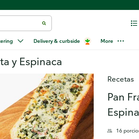
tering
Delivery & curbside
More
ta y Espinaca
Recetas
Pan Fr
Espin
16 porcio