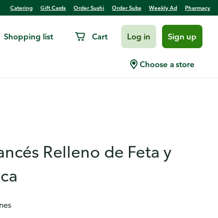
Catering
Gift Cards
Order Sushi
Order Subs
Weekly Ad
Pharmacy
Shopping list
Cart
Log in
Sign up
Choose a store
ancés Relleno de Feta y
aca
nes