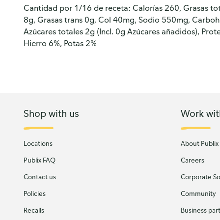
Cantidad por 1/16 de receta: Calorías 260, Grasas to
8g, Grasas trans 0g, Col 40mg, Sodio 550mg, Carbohi
Azúcares totales 2g (Incl. 0g Azúcares añadidos), Prot
Hierro 6%, Potas 2%
Shop with us
Work wit
Locations
About Publix
Publix FAQ
Careers
Contact us
Corporate Soc
Policies
Community
Recalls
Business par