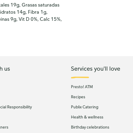
tales 19g, Grasas saturadas
dratos 14g, Fibra 1g,
eínas 9g, Vit D 0%, Calc 15%,
h us
Services you'll love
Presto! ATM
Recipes
ial Responsibility
Publix Catering
Health & wellness
tners
Birthday celebrations