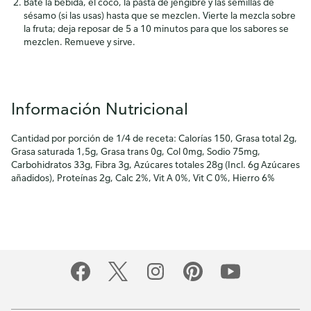
Bate la bebida, el coco, la pasta de jengibre y las semillas de
sésamo (si las usas) hasta que se mezclen. Vierte la mezcla sobre
la fruta; deja reposar de 5 a 10 minutos para que los sabores se
mezclen. Remueve y sirve.
Información Nutricional
Cantidad por porción de 1/4 de receta: Calorías 150, Grasa total 2g,
Grasa saturada 1,5g, Grasa trans 0g, Col 0mg, Sodio 75mg,
Carbohidratos 33g, Fibra 3g, Azúcares totales 28g (Incl. 6g Azúcares
añadidos), Proteínas 2g, Calc 2%, Vit A 0%, Vit C 0%, Hierro 6%