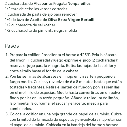
2 cucharadas de
Alcaparras Fragata Nonpareilles
1/2 taza de cebollas verdes cortadas
1 cucharada de pasta de ajo para remover
1/4 de taza de
Aceite de Oliva Extra Virgen Bertolli
1/2 cucharadita de sal kosher
1/2 cucharadita de pimienta negra molida
Pasos
Prepara la coliflor. Precalienta el horno a 425°F. Pela la cáscara
del limón (1 cucharada) y luego exprime el jugo (2 cucharadas);
reserva el jugo para la vinagreta. Retira las hojas de la coliflor y
corta el tallo hasta el fondo de la cabeza.
Pon las semillas de alcaravea e hinojo en un sarten pequeño a
fuego medio. Cocina y revuelve de 6 a 8 minutos hasta que estén
tostadas y fragantes. Retira el sartén del fuego y pon las semillas
en el molinillo de especias. Muele hasta convertirlas en un polvo
fino y ponlas en un tazón pequeño. Añade la ralladura de limón,
la pimienta, la cúrcuma, el azúcar y el aceite; mezcla para
combinarlos.
Coloca la coliflor en una hoja grande de papel de aluminio. Cubre
con la mitad de la mezcla de especias y envuélvela sin apretar con
el papel de aluminio. Colócala en la bandeja del horno y hornea